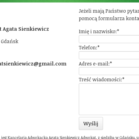
Jeżeli mają Państwo pytan
pomocą formularza kont
 Agata Sienkiewicz
Imię i nazwisko:
*
5 Gdańsk
Telefon:
*
Adres e-mail:
*
atsienkiewicz@gmail.com
Treść wiadomości:
*
st Kancelaria Adwokacka Agata Sienkiewicz Adwokat, z siedzibą w Gdańsku, ul.